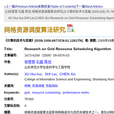
«上一篇/Previous Article
|
本期目录/Table of Contents
|
下一篇/Next Article»
[1]徐慧慧 石磊 陈信.网格资源调度算法研究[J].计算机技术与发展,2009,(09):76-78
XU Hui-hui,SHI Lei,CHEN Xin.Research on Grid Resource Scheduling Algorit
网格资源调度算法研究
(
)
《计算机技术与发展》
[ISSN:
1006-6977
/CN:
61-1281/TN
]
卷:
期数:
2009年09
Title:
Research on Grid Resource Scheduling Algorithm
文章编号:
1673-629X（2009）09-0076-03
徐慧慧 石磊 陈信
作者:
山东师范大学信息科学与工程学院
XU Hui-hui
;
SHI Lei
;
CHEN Xin
Author(s):
College of Information Science and Engineering, Shandong Norm
关键词:
网格
;
资源调度
;
性能指标
Keywords:
grid
;
resource scheduling
;
performance metric
分类号:
TP393
文献标志码:
A
摘要:
网格资源调度算法是影响网格成功与否的关键技术之一。首先对网