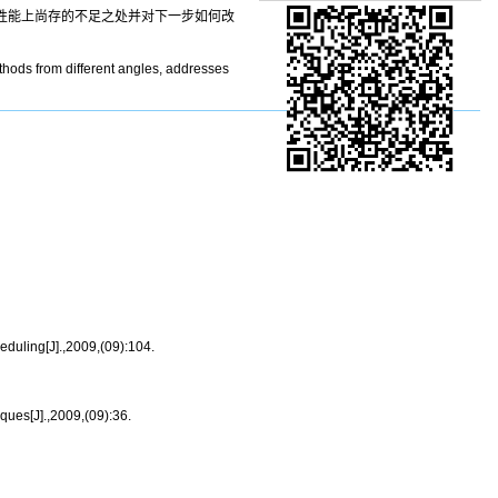
法性能上尚存的不足之处并对下一步如何改
ethods from different angles, addresses
duling[J].,2009,(09):104.
ues[J].,2009,(09):36.