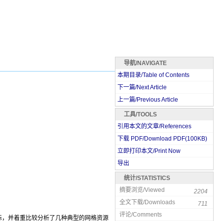
导航/NAVIGATE
本期目录/Table of Contents
下一篇/Next Article
上一篇/Previous Article
工具/TOOLS
引用本文的文章/References
下载 PDF/Download PDF(
100
KB)
立即打印本文/Print Now
导出
统计/STATISTICS
摘要浏览/Viewed
2204
全文下载/Downloads
711
评论/Comments
标，并着重比较分析了几种典型的网格资源