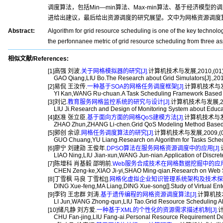
调度算法，包括Min—min算法、Max-min算法、基于经济
进给出建议，最后给出资源调度的研究展望。文中为网格资源调度
Abstract:
Algorithm for grid resource scheduling is one of the key technolo
the perfonnanee metric of grid resource scheduling from three a
相似文献/References:
[1]高强 刘波.
关于网格模拟器的研究[J].
计算机技术与发展,2010,(01):
GAO Qiang,LIU Bo.The Research about Grid Simulators[J].,201
[2]易侃 王汝传.
一种基于SOA的网格任务调度框架[J].
计算机技术与发展,
YI Kan,WANG Ru-chuan.A Task Scheduling Framework Based on 
[3]刘记.
教育服务网格监控系统的研究与设计[J].
计算机技术与发展,2010
LIU Ji.Research and Design of Monitoring System about Educati
[4]赵准 张立臣.
基于面向方面的网格QoS建模方法[J].
计算机技术与发展,
ZHAO Zhun,ZHANG Li-chen.Grid QoS Modeling Method Based on 
[5]郭创 余谅.
网格任务调度算法的研究[J].
计算机技术与发展,2009,(06
GUO Chuang,YU Liang.Research on Algorithm for Tasks Scheduli
[6]廖宁 刘建勋 王俊年.
DPSO算法在服务网格资源调度中的应用[J].
LIAO Ning,LIU Jian-xun,WANG Jun-nian.Application of Discrete P
[7]陈增科 肖基毅 邵明前.
Web服务合成技术在网格数据挖掘中的应用研
CHEN Zeng-ke,XIAO Ji-yi,SHAO Ming-qian.Research on Web Serv
[8]丁雪枫 马良 丁雪松[].
网格化虚拟企业知识管理系统架构及技术探究[
DING Xue-feng,MA Liang,DING Xue-song[].Study of Virtual Ente
[9]李钧 王忠群 刘涛.
基于遗传编程的网格资源调度算法[J].
计算机技术与
LI Jun,WANG Zhong-qun,LIU Tao.Grid Resource Scheduling Alg
[10]储凡静 刘方爱.
一种基于XML的个性化的资源需求描述机制[J].
计
CHU Fan-jing,LIU Fang-ai.Personal Resource Requirement Des