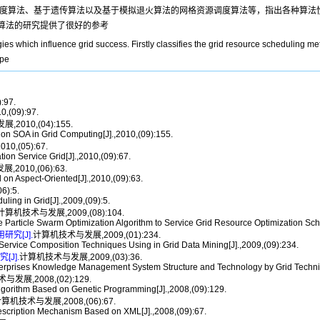
模型的调度算法、基于遗传算法以及基于模拟退火算法的网格资源调度算法等，指出各种算
算法的研究提供了很好的参考
gies which influence grid success. Firstly classifies the grid resource scheduling m
spe
97.
0,(09):97.
2010,(04):155.
SOA in Grid Computing[J].,2010,(09):155.
,(05):67.
on Service Grid[J].,2010,(09):67.
2010,(06):63.
Aspect-Oriented[J].,2010,(09):63.
):5.
ng in Grid[J].,2009,(09):5.
计算机技术与发展,2009,(08):104.
article Swarm Optimization Algorithm to Service Grid Resource Optimization Sche
究[J].
计算机技术与发展,2009,(01):234.
ice Composition Techniques Using in Grid Data Mining[J].,2009,(09):234.
J].
计算机技术与发展,2009,(03):36.
rprises Knowledge Management System Structure and Technology by Grid Techniq
发展,2008,(02):129.
orithm Based on Genetic Programming[J].,2008,(09):129.
算机技术与发展,2008,(06):67.
cription Mechanism Based on XML[J].,2008,(09):67.