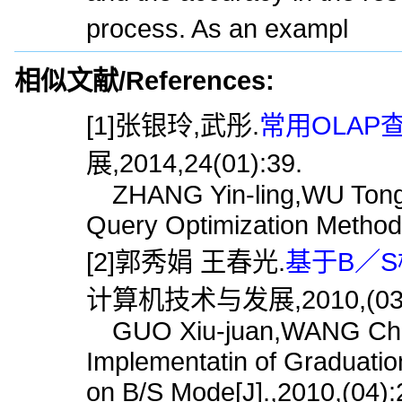
process. As an exampl
相似文献/References:
[1]张银玲,武彤.
常用OLAP
展,2014,24(01):39.
ZHANG Yin-ling,WU Tong.
Query Optimization Methods
[2]郭秀娟 王春光.
基于B／S
计算机技术与发展,2010,(03)
GUO Xiu-juan,WANG Chu
Implementatin of Graduat
on B/S Mode[J].,2010,(04):